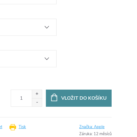
VLOŽIT DO KOŠÍKU
et
Tisk
Značka:
Apple
Záruka
:
12 měsíců