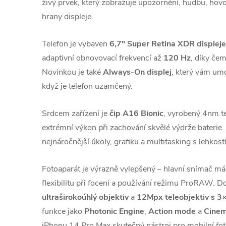
živý prvek, který zobrazuje upozornění, hudbu, hov
hrany displeje.
Telefon je vybaven
6,7" Super Retina XDR displej
adaptivní obnovovací frekvencí až
120 Hz
, díky če
Novinkou je také
Always-On displej
, který vám umo
když je telefon uzamčený.
Srdcem zařízení je
čip A16 Bionic
, vyrobený 4nm te
extrémní výkon při zachování skvělé výdrže baterie.
nejnáročnější úkoly, grafiku a multitasking s lehkostí
Fotoaparát je výrazně vylepšený – hlavní snímač m
flexibilitu při focení a používání režimu ProRAW. D
ultraširokoúhlý objektiv
a
12Mpx teleobjektiv s 
funkce jako
Photonic Engine
,
Action mode
a
Cinem
iPhonu 14 Pro Max skutečný nástroj pro mobilní fot