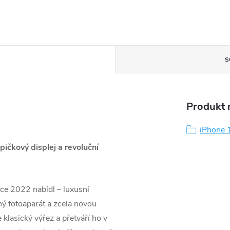
S
Produkt n
iPhone 
ičkový displej a revoluční
oce 2022 nabídl – luxusní
ný fotoaparát a zcela novou
 klasický výřez a přetváří ho v