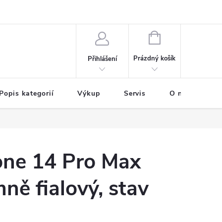
NÁKUPNÍ
KOŠÍK
Prázdný košík
Přihlášení
Popis kategorií
Výkup
Servis
O nás
B
one 14 Pro Max
ě fialový, stav