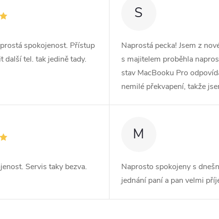
S
prostá spokojenost. Přístup
Naprostá pecka! Jsem z no
další tel. tak jedině tady.
s majitelem proběhla naprost
stav MacBooku Pro odpovídá r
nemilé překvapení, takže js
M
jenost. Servis taky bezva.
Naprosto spokojeny s dnešn
jednání paní a pan velmi pří