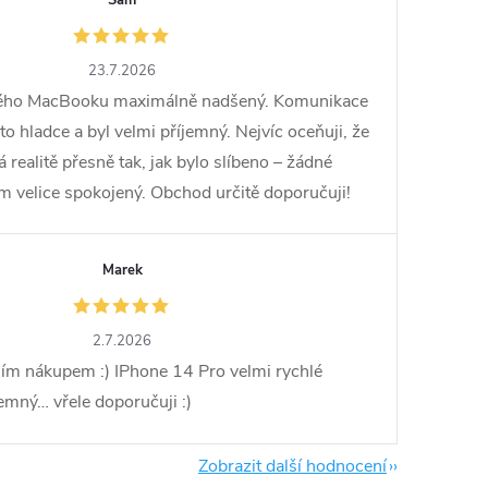
23.7.2026
vého MacBooku maximálně nadšený. Komunikace
o hladce a byl velmi příjemný. Nejvíc oceňuji, že
ealitě přesně tak, jak bylo slíbeno – žádné
em velice spokojený. Obchod určitě doporučuji!
Marek
2.7.2026
ím nákupem :) IPhone 14 Pro velmi rychlé
jemný… vřele doporučuji :)
Zobrazit další hodnocení