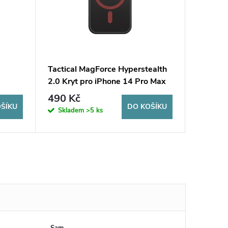
Tactical MagForce Hyperstealth
Tactica
2.0 Kryt pro iPhone 14 Pro Max
Smoothi
Black/Red
14 Pro 
490 Kč
490 K
ŠÍKU
DO KOŠÍKU
Skladem
>5 ks
Sklad
Sam