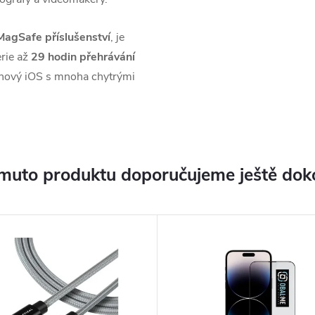
MagSafe příslušenství
, je
erie až
29 hodin přehrávání
, nový iOS s mnoha chytrými
muto produktu doporučujeme ještě dok