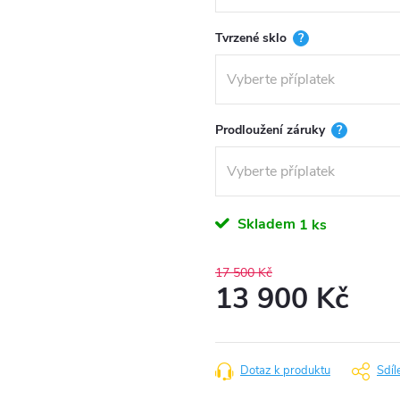
Tvrzené sklo
?
Prodloužení záruky
?
Skladem
1 ks
17 500 Kč
13 900 Kč
Měrná
cena:
Dotaz k produktu
Sdíl