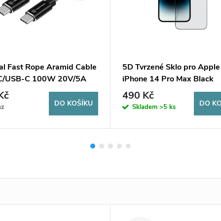
cal Fast Rope Aramid Cable
5D Tvrzené Sklo pro Apple
C/USB-C 100W 20V/5A
iPhone 14 Pro Max Black
ey
Kč
490 Kč
DO KOŠÍKU
DO KO
az
Skladem
>5 ks