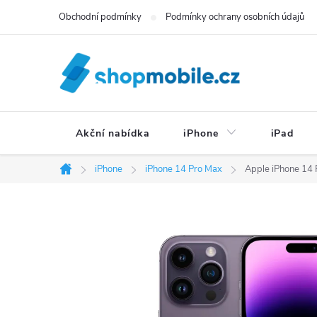
Přejít
Obchodní podmínky
Podmínky ochrany osobních údajů
na
obsah
Akční nabídka
iPhone
iPad
iPhone
iPhone 14 Pro Max
Apple iPhone 14 
Domů