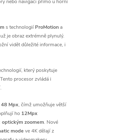
ory nebo navigaci přímo u horní
em
s technologií
ProMotion
a
muž je obraz extrémně plynulý.
žní vidět důležité informace, i
chnologií, který poskytuje
 Tento procesor zvládá i
.
á
48 Mpx
, čímž umožňuje větší
oplňují ho
12Mpx
3× optickým zoomem
. Nové
atic mode
ve 4K dělají z
ografy a videomakery.