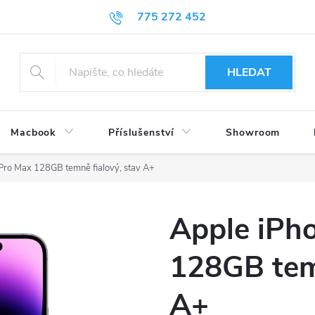
775 272 452
HLEDAT
Macbook
Příslušenství
Showroom
Pro Max 128GB temně fialový, stav A+
Apple iPh
128GB temn
A+