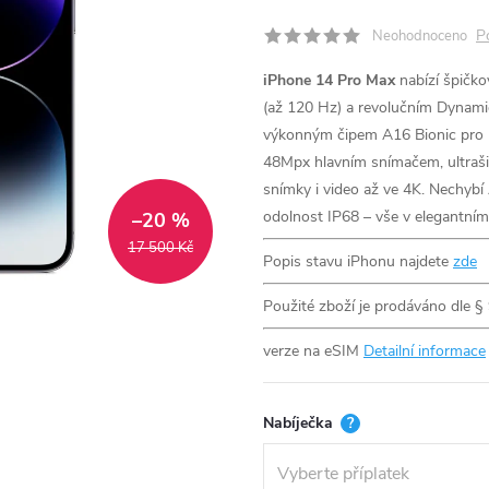
P
Neohodnoceno
iPhone 14 Pro Max
nabízí špičko
(až 120 Hz) a revolučním Dynamic 
výkonným čipem A16 Bionic pro pl
48Mpx hlavním snímačem, ultraši
snímky i video až ve 4K. Nechybí 
odolnost IP68 – vše v elegantním 
–20 %
17 500 Kč
Popis stavu iPhonu najdete
zde
Použité zboží je prodáváno dle §
verze na eSIM
Detailní informace
Nabíječka
?