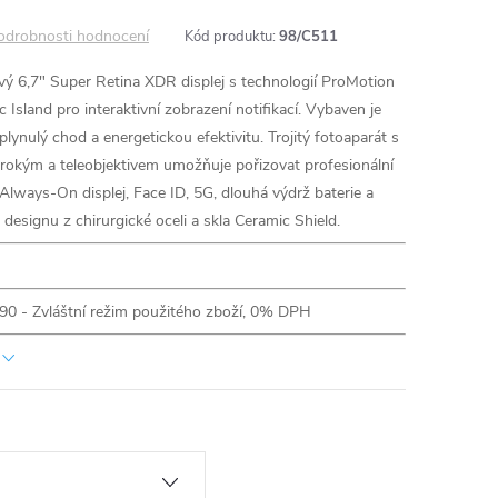
odrobnosti hodnocení
Kód produktu:
98/C511
vý 6,7" Super Retina XDR displej s technologií ProMotion
Island pro interaktivní zobrazení notifikací. Vybaven je
ynulý chod a energetickou efektivitu. Trojitý fotoaparát s
rokým a teleobjektivem umožňuje pořizovat profesionální
Always-On displej, Face ID, 5G, dlouhá výdrž baterie a
designu z chirurgické oceli a skla Ceramic Shield.
 90 - Zvláštní režim použitého zboží, 0% DPH