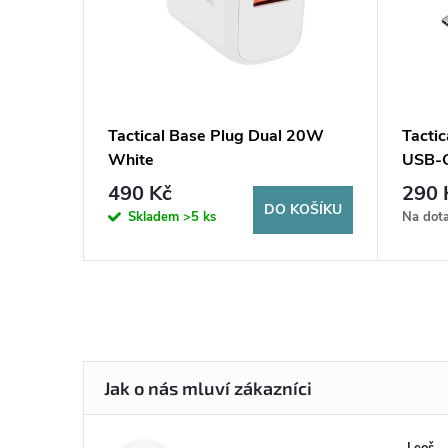
Tactical Base Plug Dual 20W
Tacti
 iPhone
White
USB-
1m Gr
490 Kč
290 
KOŠÍKU
DO KOŠÍKU
Skladem
>5 ks
Na dot
Leoš