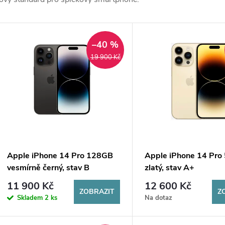
V
–40 %
ý
19 900 Kč
p
s
p
Apple iPhone 14 Pro 128GB
Apple iPhone 14 Pr
vesmírně černý, stav B
zlatý, stav A+
r
11 900 Kč
12 600 Kč
ZOBRAZIT
Z
Skladem
2 ks
Na dotaz
o