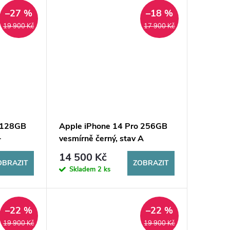
–27 %
–18 %
19 900 Kč
17 900 Kč
o 128GB
Apple iPhone 14 Pro 256GB
+
vesmírně černý, stav A
14 500 Kč
OBRAZIT
ZOBRAZIT
Skladem
2 ks
–22 %
–22 %
19 900 Kč
19 900 Kč