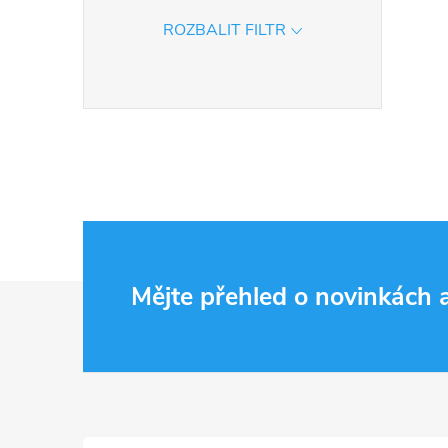
ROZBALIT FILTR
í
r
Z
Mějte přehled o novinkách
á
p