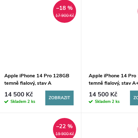
d
–18 %
17 900 Kč
u
k
t
ů
Apple iPhone 14 Pro 128GB
Apple iPhone 14 Pr
temně fialový, stav A
temně fialový, stav A
14 500 Kč
14 500 Kč
ZOBRAZIT
Z
Skladem
2 ks
Skladem
2 ks
–22 %
19 900 Kč