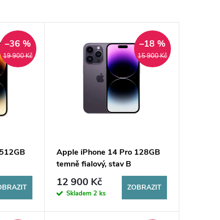
–36 %
–18 %
19 900 Kč
15 900 Kč
o 512GB
Apple iPhone 14 Pro 128GB
temně fialový, stav B
12 900 Kč
OBRAZIT
ZOBRAZIT
Skladem
2 ks