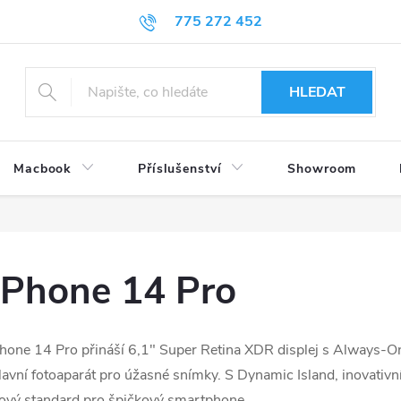
775 272 452
HLEDAT
Macbook
Příslušenství
Showroom
iPhone 14 Pro
hone 14 Pro přináší 6,1" Super Retina XDR displej s Always-O
lavní fotoaparát pro úžasné snímky. S Dynamic Island, inovativ
ový standard pro špičkový smartphone.