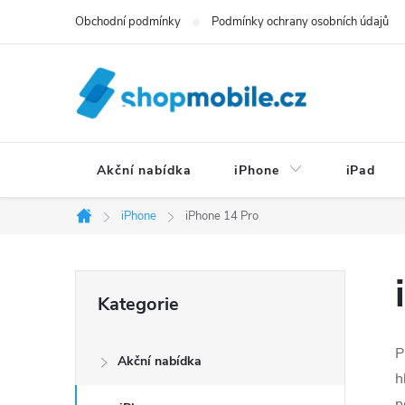
Přejít
Obchodní podmínky
Podmínky ochrany osobních údajů
na
obsah
Akční nabídka
iPhone
iPad
iPhone
iPhone 14 Pro
Domů
P
Přeskočit
Kategorie
kategorie
o
P
Akční nabídka
s
h
n