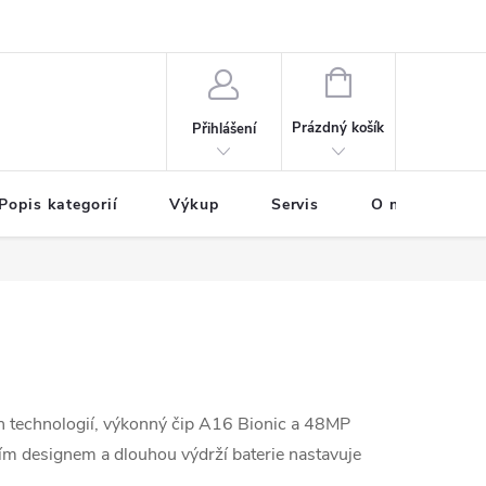
NÁKUPNÍ
KOŠÍK
Prázdný košík
Přihlášení
Popis kategorií
Výkup
Servis
O nás
B
n technologií, výkonný čip A16 Bionic a 48MP
ním designem a dlouhou výdrží baterie nastavuje