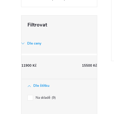
Dle ceny
11900
Kč
15500
Kč
Dle štítku
l
Na skladě
9