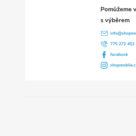
a
t
i
í
info
@
shopmo
775 272 452
facebook
shopmobile.c