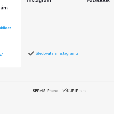
Instagram
Facebook
p
s
bile.cz
u
Sledovat na Instagramu
z/
SERVIS iPhone
VÝKUP iPhone