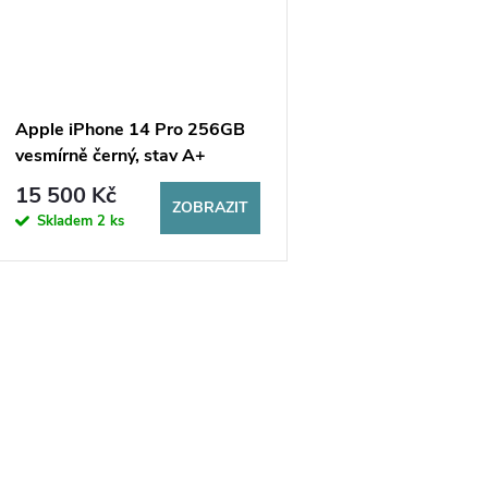
Apple iPhone 14 Pro 256GB
vesmírně černý, stav A+
15 500 Kč
ZOBRAZIT
Skladem
2 ks
O
v
á