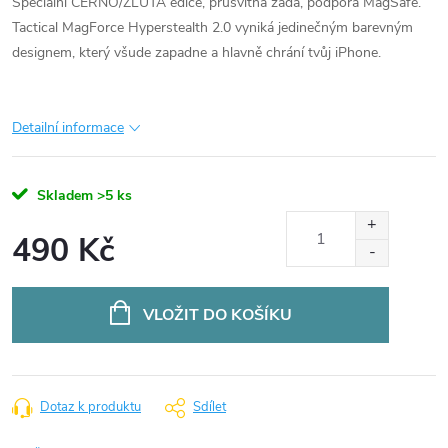
Speciální ČERNO/ŽLUTÁ edice, průsvitná záda, podpora MagSafe.
Tactical MagForce Hyperstealth 2.0 vyniká jedinečným barevným
designem, který všude zapadne a hlavně chrání tvůj iPhone.
Detailní informace
Skladem
>5 ks
490 Kč
Měrná
cena:
VLOŽIT DO KOŠÍKU
Dotaz k produktu
Sdílet