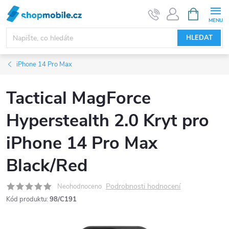
Přejít
NÁKUPNÍ
KOŠÍK
na
obsah
HLEDAT
iPhone 14 Pro Max
Tactical MagForce
Hyperstealth 2.0 Kryt pro
iPhone 14 Pro Max
Black/Red
Podrobnosti hodnocení
Neohodnoceno
Kód produktu:
98/C191