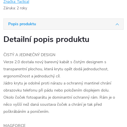
Značka:
Tactical
Záruka
:
2 roky
Popis produktu
Detailní popis produktu
ČISTÝ A JEDINEČNÝ DESIGN
Verze 2.0 dostala nový barevný kabát s čistým designem s
transparentní plochou, která krytu opět dodá jednoduchost,
ergonomičnost a jednoduchý cíl.
Jádro krytu je odolné proti nárazu a ochranný mantinel chrání
obrazovku telefonu při pádu nebo položením displejem dolu.
Okolo čoček fotoaparátu je dominantní ochranný rám. Rám je o
něco vyšší než daná soustava čoček a chrání je tak před
poškrábáním a poničením.
MAGFORCE