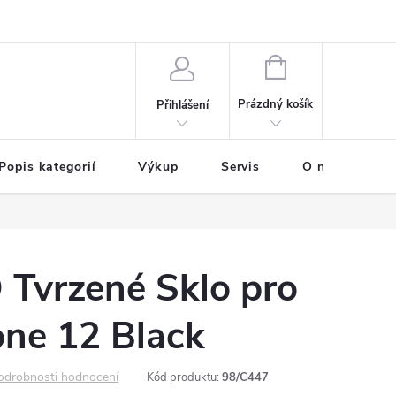
NÁKUPNÍ
KOŠÍK
Prázdný košík
Přihlášení
Popis kategorií
Výkup
Servis
O nás
B
 Tvrzené Sklo pro
one 12 Black
odrobnosti hodnocení
Kód produktu:
98/C447