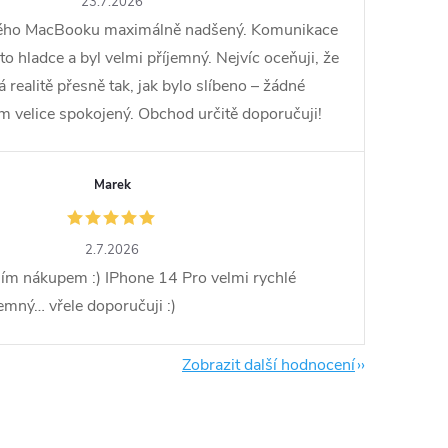
23.7.2026
vého MacBooku maximálně nadšený. Komunikace
o hladce a byl velmi příjemný. Nejvíc oceňuji, že
ealitě přesně tak, jak bylo slíbeno – žádné
em velice spokojený. Obchod určitě doporučuji!
Marek
2.7.2026
ím nákupem :) IPhone 14 Pro velmi rychlé
jemný… vřele doporučuji :)
Zobrazit další hodnocení