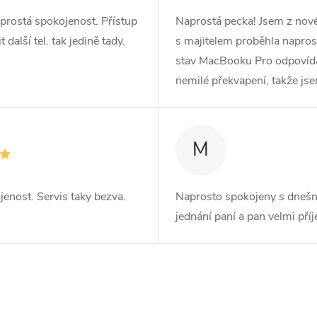
prostá spokojenost. Přístup
Naprostá pecka! Jsem z no
další tel. tak jedině tady.
s majitelem proběhla naprost
stav MacBooku Pro odpovídá r
nemilé překvapení, takže js
M
jenost. Servis taky bezva.
Naprosto spokojeny s dnešn
jednání paní a pan velmi pří