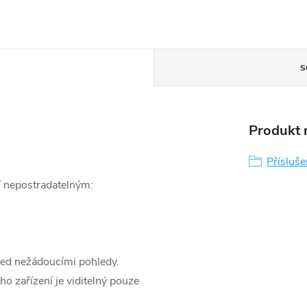
S
Produkt n
Přísluše
jí nepostradatelným:
před nežádoucími pohledy.
o zařízení je viditelný pouze