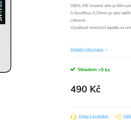
OBAL:ME tvrzené sklo je klíčovým
S tloušťkou 0,33mm je sklo takřk
citlivosti.
Vyvážené množství lepidla na vnitř
Detailní informace
Skladem
>5 ks
490 Kč
Měrná
cena:
Dotaz k produktu
Sdíl