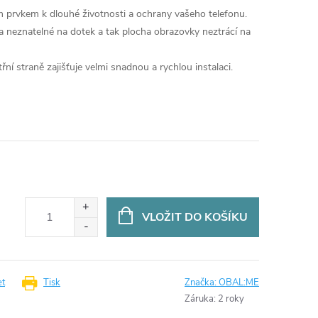
 prvkem k dlouhé životnosti a ochrany vašeho telefonu.
a neznatelné na dotek a tak plocha obrazovky neztrácí na
ní straně zajišťuje velmi snadnou a rychlou instalaci.
VLOŽIT DO KOŠÍKU
et
Tisk
Značka:
OBAL:ME
Záruka
:
2 roky