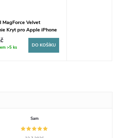
al MagForce Velvet
ie Kryt pro Apple iPhone
 Max Asphalt
č
DO KOŠÍKU
dem
>5 ks
Sam