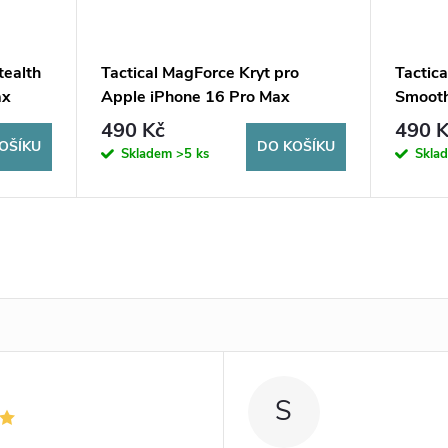
tealth
Tactical MagForce Kryt pro
Tactic
ax
Apple iPhone 16 Pro Max
Smooth
Transparent
16 Pro
490 Kč
490 K
OŠÍKU
DO KOŠÍKU
Skladem
>5 ks
Skla
S