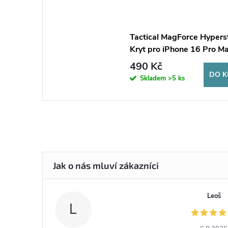
Tactical MagForce Hypers
Kryt pro iPhone 16 Pro M
Asphalt
490 Kč
DO K
Skladem
>5 ks
Leoš
L