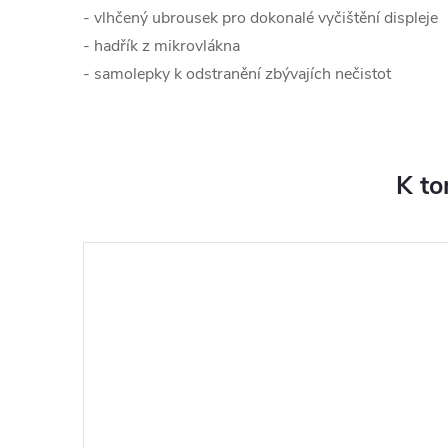
- vlhčený ubrousek pro dokonalé vyčištění displeje
- hadřík z mikrovlákna
- samolepky k odstranění zbývajích nečistot
K to