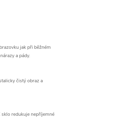
obrazovku jak při běžném
 nárazy a pády.
stalicky čistý obraz a
E sklo redukuje nepříjemné