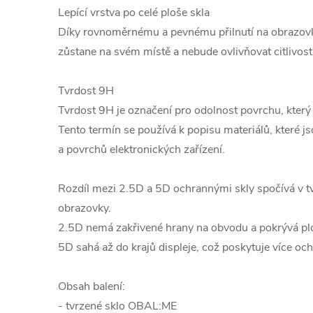
Lepící vrstva po celé ploše skla
Díky rovnoměrnému a pevnému přilnutí na obrazovku 
zůstane na svém místě a nebude ovlivňovat citlivost
Tvrdost 9H
Tvrdost 9H je označení pro odolnost povrchu, který 
Tento termín se používá k popisu materiálů, které j
a povrchů elektronických zařízení.
Rozdíl mezi 2.5D a 5D ochrannými skly spočívá v tv
obrazovky.
2.5D nemá zakřivené hrany na obvodu a pokrývá pl
5D sahá až do krajů displeje, což poskytuje více och
Obsah balení:
- tvrzené sklo OBAL:ME