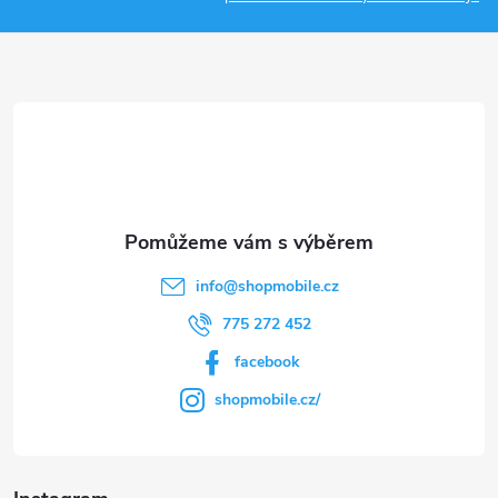
a
t
í
info
@
shopmobile.cz
775 272 452
facebook
shopmobile.cz/