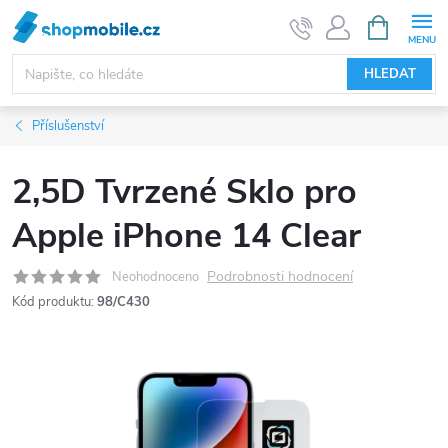
Přejít
NÁKUPNÍ
KOŠÍK
na
obsah
HLEDAT
Příslušenství
2,5D Tvrzené Sklo pro
Apple iPhone 14 Clear
Podrobnosti hodnocení
Neohodnoceno
Kód produktu:
98/C430