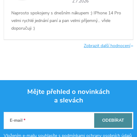
2.7.2026
Naprosto spokojeny s dnešním nákupem :) IPhone 14 Pro
velmi rychlé jednání paní a pan velmi příjemný… vřele
doporučuji :)
Zobrazit další hodnocení
Mějte přehled o novinkách
a slevách
Z
á
E-mail
ODEBÍRAT
p
Vložením e-mailu souhlasíte s
podmínkami ochrany osobních údajů