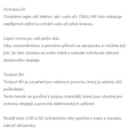
Ochrana očí
Chráníme nejen váš telefon, ale i vaše oči. OBAL:ME sklo redukuje
nepříjemné záření a ochrání vaše oči před únavou.
Lepící vrstva po celé ploše skla
Díky rovnoměrnému a pevnému přilnutí na obrazovku si můžete být
jisti, že sklo zůstane na svém místě a nebude ovlivňovat citlivost
dotykového displeje.
Tvrdost 9H
Tvrdost 9H je označení pro odolnost povrchu, který je odolný vůči
poškrábání.
Tento termín se používá k popisu materiálů, které jsou vhodné pro
ochranu displejů a povrchů elektronických zařízení.
Rozdíl mezi 2.5D a 5D ochrannými skly spočívá v tvaru a rozsahu
zakrytí obrazovky.