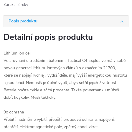
Záruka
:
2 roky
Popis produktu
Detailní popis produktu
Lithium ion cell
Ve srovnání s tradičními bateriemi, Tactical C4 Explosive má v sobě
novou generaci lithium-iontových článků s označením 21700,
které se nabíjejí rychleji, vydrží déle, mají vyšší energetickou hustotu
a jsou lehčí. Nemusíš je úplně vybít, abys šetřil jejich životnost.
Baterie počítá cykly a sčítá procenta. Takže powerbanku můžeš
dobít kdykoliv. Mysli takticky!
9x ochrana
Přebití, nadměrné vybití, přepětí, proudová ochrana, napájení,
přehřátí, elektromagnetické pole, zpětný chod, zkrat.