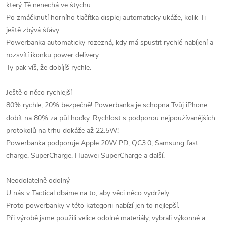
který Tě nenechá ve štychu.
Po zmáčknutí horního tlačítka displej automaticky ukáže, kolik Ti
ještě zbývá šťávy.
Powerbanka automaticky rozezná, kdy má spustit rychlé nabíjení a
rozsvítí ikonku power delivery.
Ty pak víš, že dobíjíš rychle.
Ještě o něco rychlejší
80% rychle, 20% bezpečně! Powerbanka je schopna Tvůj iPhone
dobít na 80% za půl hoďky. Rychlost s podporou nejpoužívanějších
protokolů na trhu dokáže až 22.5W!
Powerbanka podporuje Apple 20W PD, QC3.0, Samsung fast
charge, SuperCharge, Huawei SuperCharge a další.
Neodolatelně odolný
U nás v Tactical dbáme na to, aby věci něco vydržely.
Proto powerbanky v této kategorii nabízí jen to nejlepší.
Při výrobě jsme použili velice odolné materiály, vybrali výkonné a