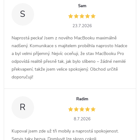
Sam
S
23.7.2026
Naprostá pecka! Jsem z nového MacBooku maximálně
nadšený. Komunikace s majitelem proběhla naprosto hladce
a byl velmi příjemný. Nejvíc oceňuji, že stav MacBooku Pro
odpovídá realitě přesně tak, jak bylo slíbeno – žádné nemilé
překvapení, takže jsem velice spokojený. Obchod určitě
doporučuji!
Radim
R
8.7.2026
Kupoval jsem zde už tři mobily a naprostá spokojenost.
Servis taky bezva. Domluvit lze skoro cokoli.