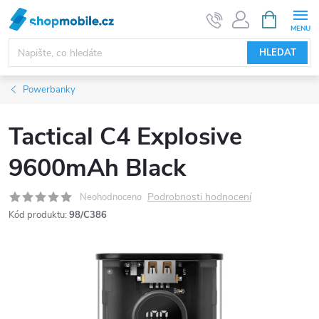
Přejít
NÁKUPNÍ
KOŠÍK
na
obsah
HLEDAT
Powerbanky
Tactical C4 Explosive
9600mAh Black
Podrobnosti hodnocení
Neohodnoceno
Kód produktu:
98/C386