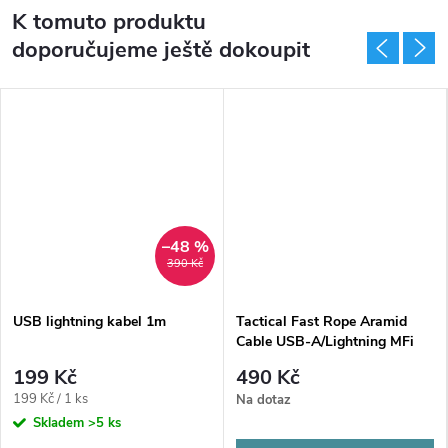
K tomuto produktu
doporučujeme ještě dokoupit
–48 %
390 Kč
USB lightning kabel 1m
Tactical Fast Rope Aramid
Cable USB-A/Lightning MFi
1m Grey
199 Kč
490 Kč
Měrná
199 Kč / 1 ks
Na dotaz
cena:
Skladem
>5 ks