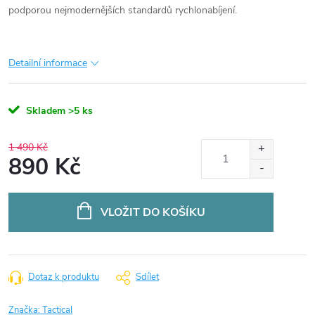
podporou nejmodernějších standardů rychlonabíjení.
Detailní informace
Skladem
>5 ks
1 490 Kč
890 Kč
Měrná
cena:
VLOŽIT DO KOŠÍKU
Dotaz k produktu
Sdílet
Značka:
Tactical