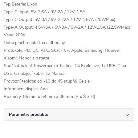
Typ Baterie: Li-on
Type-C Input: 5V-2.6A / 9V-2A / 12V-1.5A
Type-C Output: 5V-3A / 9V-2.22A / 12V-1.67A (20WMax)
Type-A Output: 4.5V-5A / 5V-3A / 9V-2A / 12V-1.5A (22.5WMax)
Váha: 200g
Doba plného nabití: cca 3hodiny
Protokoly: PD, QC, AFC, SCP, FCP, Apple, Samsung, Huawei,
Xiaomi, Honor a ostatní
Součást balení: Powerbanka Tactical C4 Explosive, 1x USB-C na
USB-C nabíjecí kabel, 1x Manuál
Provozní teplota: od -10 do 45 stupňů Celsia
Informační displej: Ano
Rozměry: 85 mm x 54 mm x 38 mm (V x Š x H)
Parametry produktu