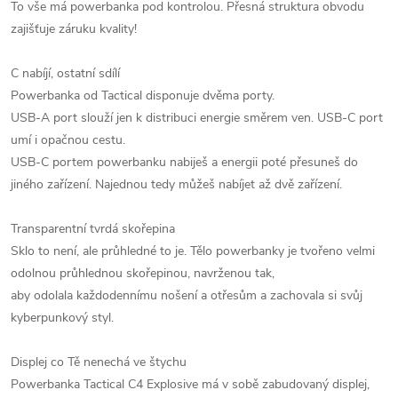
To vše má powerbanka pod kontrolou. Přesná struktura obvodu
zajišťuje záruku kvality!
C nabíjí, ostatní sdílí
Powerbanka od Tactical disponuje dvěma porty.
USB-A port slouží jen k distribuci energie směrem ven. USB-C port
umí i opačnou cestu.
USB-C portem powerbanku nabiješ a energii poté přesuneš do
jiného zařízení. Najednou tedy můžeš nabíjet až dvě zařízení.
Transparentní tvrdá skořepina
Sklo to není, ale průhledné to je. Tělo powerbanky je tvořeno velmi
odolnou průhlednou skořepinou, navrženou tak,
aby odolala každodennímu nošení a otřesům a zachovala si svůj
kyberpunkový styl.
Displej co Tě nenechá ve štychu
Powerbanka Tactical C4 Explosive má v sobě zabudovaný displej,