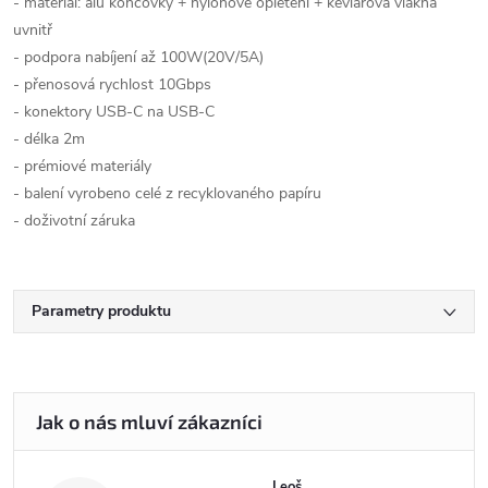
- materiál: alu koncovky + nylonové opletení + kevlarová vlákna
uvnitř
- podpora nabíjení až 100W(20V/5A)
- přenosová rychlost 10Gbps
- konektory USB-C na USB-C
- délka 2m
- prémiové materiály
- balení vyrobeno celé z recyklovaného papíru
- doživotní záruka
Parametry produktu
Leoš