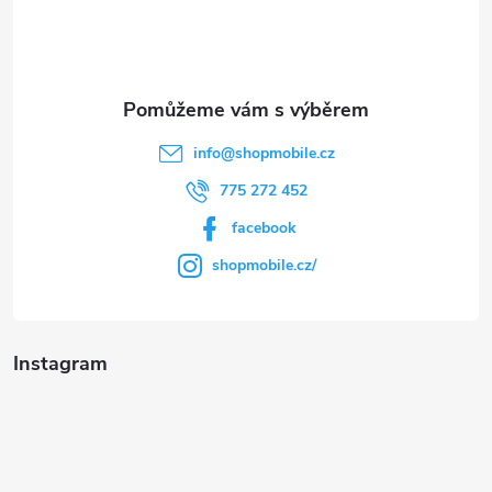
í
info
@
shopmobile.cz
775 272 452
facebook
shopmobile.cz/
Instagram