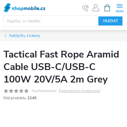
Přejít
NÁKUPNÍ
KOŠÍK
na
obsah
HLEDAT
Nabíječky a kabely
Tactical Fast Rope Aramid
Cable USB-C/USB-C
100W 20V/5A 2m Grey
Podrobnosti hodnocení
Neohodnoceno
Kód produktu:
2140