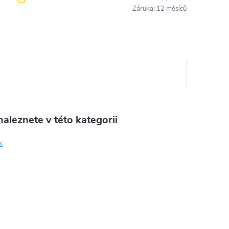
Záruka
:
12 měsíců
aleznete v této kategorii
k