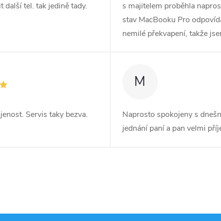
další tel. tak jedině tady.
s majitelem proběhla naprost
stav MacBooku Pro odpovídá r
nemilé překvapení, takže js
M
jenost. Servis taky bezva.
Naprosto spokojeny s dnešn
jednání paní a pan velmi pří