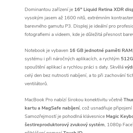
Dominantou zařízení je
16" Liquid Retina XDR disp
vysokým jasem až 1600 nitů, extrémním kontraste
barevného gamutu P3. Displej je ideální pro profesi
fotografiemi a videem, kde je důležitá přesnost barev
Notebook je vybaven
16 GB jednotné paměti RAM
systému i při náročných aplikacích, a rychlým
512G
spouštění aplikací a rychlou práci s daty. Skvělá
výd
celý den bez nutnosti nabíjení, a to při zachování t
ventilátorů.
MacBook Pro nabízí širokou konektivitu včetně
Thun
kartu a MagSafe nabíjení
, což usnadňuje připojení 
Samozřejmostí je pohodlná klávesnice
Magic Keyb
šestireproduktorový zvukový systém
, 1080p Fac