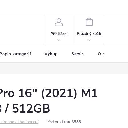
NÁKUPNÍ
KOŠÍK
Prázdný košík
Přihlášení
Popis kategorií
Výkup
Servis
O nás
B
ro 16" (2021) M1
B / 512GB
odrobnosti hodnocení
Kód produktu:
3586