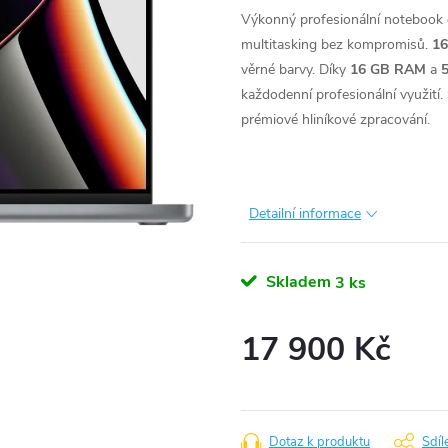
Výkonný profesionální notebook
multitasking bez kompromisů.
16
věrné barvy. Díky
16 GB RAM
a
každodenní profesionální využití.
prémiové hliníkové zpracování.
Detailní informace
Skladem
3 ks
17 900 Kč
Měrná
cena:
Dotaz k produktu
Sdíl