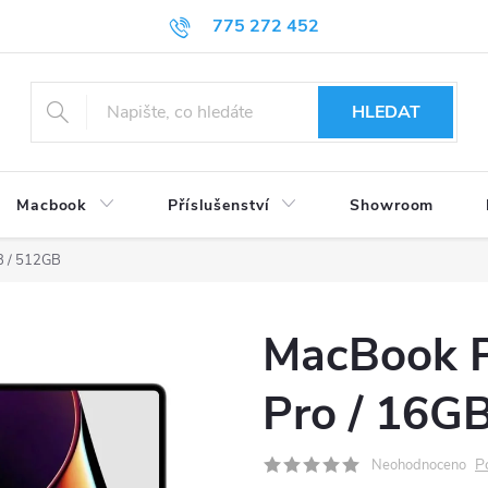
775 272 452
HLEDAT
Macbook
Příslušenství
Showroom
B / 512GB
MacBook P
Pro / 16G
P
Neohodnoceno