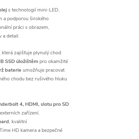
lej
s technologií mini-LED,
m a podporou širokého
onální práci s obrazem,
 a detail.
, která zajišťuje plynulý chod
B SSD úložištěm
pro okamžité
rž baterie
umožňuje pracovat
ichého chodu bez rušivého hluku
derbolt 4, HDMI, slotu pro SD
externích zařízení.
oard
, kvalitní
eTime HD kamera a bezpečné