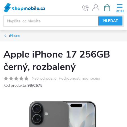
Přejít
NÁKUPNÍ
KOŠÍK
na
obsah
HLEDAT
iPhone
Apple iPhone 17 256GB
černý, rozbalený
Podrobnosti hodnocení
Neohodnoceno
Kód produktu:
98/C575