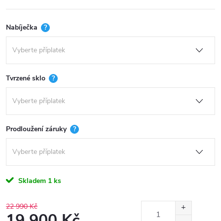
Nabíječka
?
Tvrzené sklo
?
Prodloužení záruky
?
Skladem
1 ks
22 990 Kč
19 900 Kč