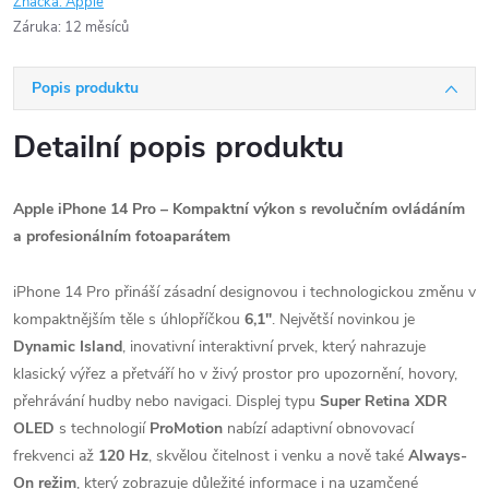
Značka:
Apple
Záruka
:
12 měsíců
Popis produktu
Detailní popis produktu
Apple iPhone 14 Pro – Kompaktní výkon s revolučním ovládáním
a profesionálním fotoaparátem
iPhone 14 Pro přináší zásadní designovou i technologickou změnu v
kompaktnějším těle s úhlopříčkou
6,1"
. Největší novinkou je
Dynamic Island
, inovativní interaktivní prvek, který nahrazuje
klasický výřez a přetváří ho v živý prostor pro upozornění, hovory,
přehrávání hudby nebo navigaci. Displej typu
Super Retina XDR
OLED
s technologií
ProMotion
nabízí adaptivní obnovovací
frekvenci až
120 Hz
, skvělou čitelnost i venku a nově také
Always-
On režim
, který zobrazuje důležité informace i na uzamčené