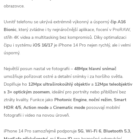
obrazovce.
Uvnitř telefonu se ukrývá extrémně výkonný a úsporný
čip A16
Bionic
, který zvládne i ty nejnáročnější aplikace, focení v ProRAW,
střih 4K videa a multitasking bez kompromisů. Díky optimalizaci
čipu i systému
iOS 16/17
je iPhone 14 Pro nejen rychlý, ale i velmi
úsporný.
Největší posun nastal ve fotografii –
48Mpx hlavní snímač
umožňuje pořizovat ostré a detailní snímky i za horšího světla.
Doplňuje ho
12Mpx ultraširokoúhlý objektiv
a
12Mpx teleobjektiv
s 3× optickým zoomem
, ideální pro portréty nebo přiblížení bez
ztráty kvality. Funkce jako
Photonic Engine
,
noční režim
,
Smart
HDR 4/5
,
Action mode
a
Cinematic mode
posouvají mobilní
fotografii i video na novou úroveň.
iPhone 14 Pro samozřejmě podporuje
5G
,
Wi‑Fi 6
,
Bluetooth 5.3
,
MagSafe příslušenství
, má
Face ID
pro bezpečné odemykání,