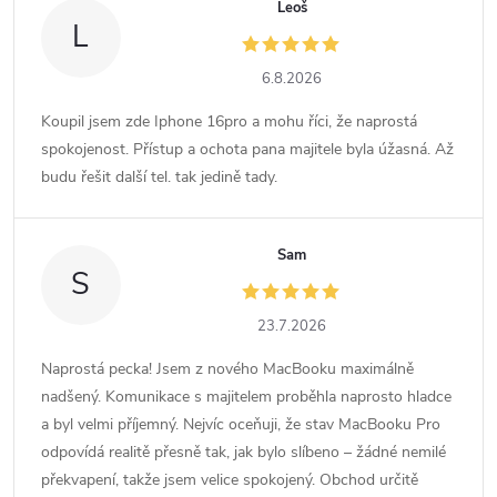
Leoš
L
6.8.2026
Koupil jsem zde Iphone 16pro a mohu říci, že naprostá
spokojenost. Přístup a ochota pana majitele byla úžasná. Až
budu řešit další tel. tak jedině tady.
Sam
S
23.7.2026
Naprostá pecka! Jsem z nového MacBooku maximálně
nadšený. Komunikace s majitelem proběhla naprosto hladce
a byl velmi příjemný. Nejvíc oceňuji, že stav MacBooku Pro
odpovídá realitě přesně tak, jak bylo slíbeno – žádné nemilé
překvapení, takže jsem velice spokojený. Obchod určitě