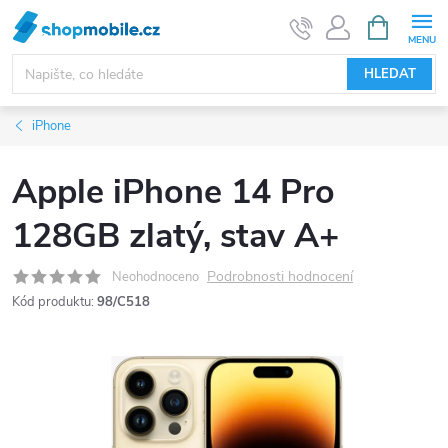
Přejít
NÁKUPNÍ
KOŠÍK
na
obsah
HLEDAT
iPhone
Apple iPhone 14 Pro
128GB zlatý, stav A+
Podrobnosti hodnocení
Neohodnoceno
Kód produktu:
98/C518