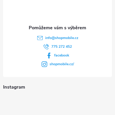
í
info
@
shopmobile.cz
775 272 452
facebook
shopmobile.cz/
Instagram