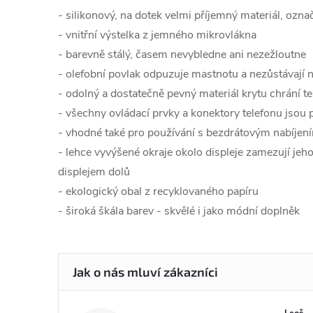
- silikonový, na dotek velmi příjemný materiál, ozna
- vnitřní výstelka z jemného mikrovlákna
- barevně stálý, časem nevybledne ani nezežloutne
- olefobní povlak odpuzuje mastnotu a nezůstávají n
- odolný a dostatečně pevný materiál krytu chrání t
- všechny ovládací prvky a konektory telefonu jsou
- vhodné také pro používání s bezdrátovým nabíjen
- lehce vyvýšené okraje okolo displeje zamezují jeh
displejem dolů
- ekologický obal z recyklovaného papíru
- široká škála barev - skvělé i jako módní doplněk