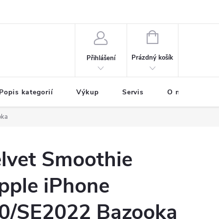
NÁKUPNÍ
KOŠÍK
Prázdný košík
Přihlášení
Popis kategorií
Výkup
Servis
O nás
B
oka
elvet Smoothie
pple iPhone
0/SE2022 Bazooka