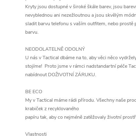
Kryty jsou dostupné v široké škále barev, jsou barev
nevyblednou ani nezežloutnou a jsou skvělým mód
sladit barvu telefonu s vaším outfitem, nebo prostě
barvu.
NEODOLATELNĚ ODOLNÝ
U nás v Tactical dbáme na to, aby věci něco vydržely
stojíme! Proto jsme v rámci nadstandartní péče Tac
nabídnout DOŽIVOTNÍ ZÁRUKU.
BE ECO
My v Tactical máme rádi přírodu. Všechny naše pro
krabiček z recyklovaného
papíru tak, aby co nejméně zatěžovaly životní prostře
Vlastnosti