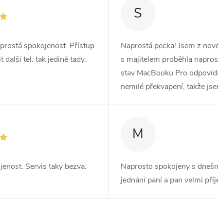
S
prostá spokojenost. Přístup
Naprostá pecka! Jsem z no
další tel. tak jedině tady.
s majitelem proběhla naprost
stav MacBooku Pro odpovídá r
nemilé překvapení, takže js
M
jenost. Servis taky bezva.
Naprosto spokojeny s dnešn
jednání paní a pan velmi pří