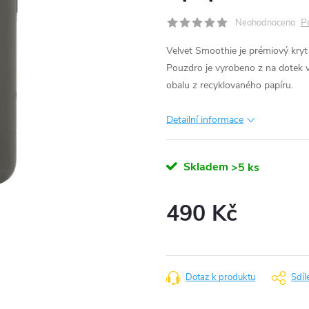
P
Neohodnoceno
Velvet Smoothie je prémiový kry
Pouzdro je vyrobeno z na dotek v
obalu z recyklovaného papíru.
Detailní informace
Skladem
>5 ks
490 Kč
Měrná
cena:
Dotaz k produktu
Sdíl