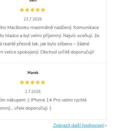
Sam
23.7.2026
vého MacBooku maximálně nadšený. Komunikace
o hladce a byl velmi příjemný. Nejvíc oceňuji, že
ealitě přesně tak, jak bylo slíbeno – žádné
em velice spokojený. Obchod určitě doporučuji!
Marek
2.7.2026
ím nákupem :) IPhone 14 Pro velmi rychlé
jemný… vřele doporučuji :)
Zobrazit další hodnocení