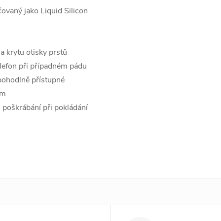
čovaný jako Liquid Silicon
a krytu otisky prstů
elefon při případném pádu
 pohodlně přístupné
ím
o poškrábání při pokládání