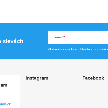
E-mail
a slevách
Vložením e-mailu souhlasíte s
podmínka
Instagram
Facebook
bile.cz