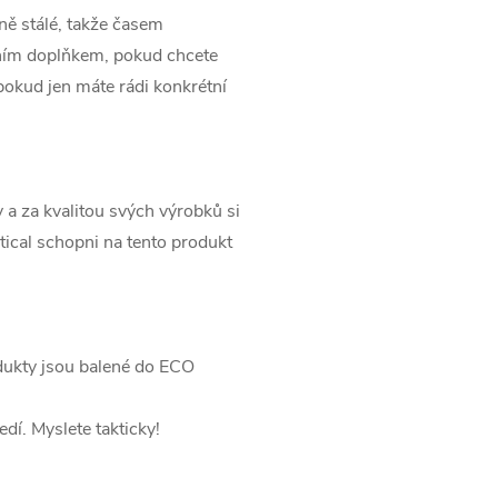
ně stálé, takže časem
ním doplňkem, pokud chcete
 pokud jen máte rádi konkrétní
 a za kvalitou svých výrobků si
tical schopni na tento produkt
dukty jsou balené do ECO
dí. Myslete takticky!