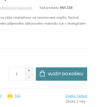
odrobnosti hodnocení
Kód produktu:
98/C108
t na záda smartphonu od renomované značky Tactical.
elmi příjemného silikonového materiálu a je v ekologickém
VLOŽIT DO KOŠÍKU
et
Tisk
Značka:
Tactical
Záruka
:
2 roky