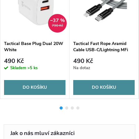
–37 %
790 Kč
Tactical Base Plug Dual 20W
Tactical Fast Rope Aramid
White
Cable USB-C/Lightning MFi
1m Grey
490 Kč
490 Kč
Skladem
>5 ks
Na dotaz
DO KOŠÍKU
DO KOŠÍKU