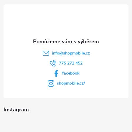
t
í
info
@
shopmobile.cz
775 272 452
facebook
shopmobile.cz/
Instagram