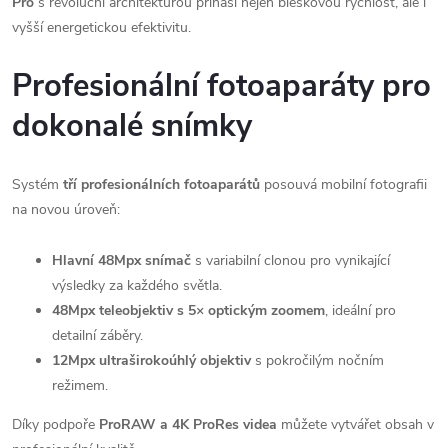
Pro
s revoluční architekturou přináší nejen bleskovou rychlost, ale i
vyšší energetickou efektivitu.
Profesionální fotoaparáty pro
dokonalé snímky
Systém
tří profesionálních fotoaparátů
posouvá mobilní fotografii
na novou úroveň:
Hlavní 48Mpx snímač
s variabilní clonou pro vynikající
výsledky za každého světla.
48Mpx teleobjektiv s 5× optickým zoomem
, ideální pro
detailní záběry.
12Mpx ultraširokoúhlý objektiv
s pokročilým nočním
režimem.
Díky podpoře
ProRAW a 4K ProRes videa
můžete vytvářet obsah v