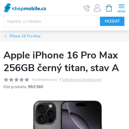
Přejít
NÁKUPNÍ
KOŠÍK
na
obsah
HLEDAT
iPhone 16 Pro Max
Apple iPhone 16 Pro Max
256GB černý titan, stav A
Podrobnosti hodnocení
Neohodnoceno
Kód produktu:
98/C560