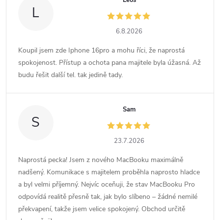
Leoš
L
6.8.2026
Koupil jsem zde Iphone 16pro a mohu říci, že naprostá
spokojenost. Přístup a ochota pana majitele byla úžasná. Až
budu řešit další tel. tak jedině tady.
Sam
S
23.7.2026
Naprostá pecka! Jsem z nového MacBooku maximálně
nadšený. Komunikace s majitelem proběhla naprosto hladce
a byl velmi příjemný. Nejvíc oceňuji, že stav MacBooku Pro
odpovídá realitě přesně tak, jak bylo slíbeno – žádné nemilé
překvapení, takže jsem velice spokojený. Obchod určitě