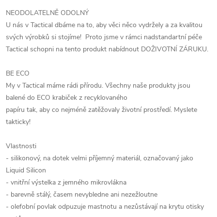
NEODOLATELNĚ ODOLNÝ
U nás v Tactical dbáme na to, aby věci něco vydržely a za kvalitou
svých výrobků si stojíme! Proto jsme v rámci nadstandartní péče
Tactical schopni na tento produkt nabídnout DOŽIVOTNÍ ZÁRUKU.
BE ECO
My v Tactical máme rádi přírodu. Všechny naše produkty jsou
balené do ECO krabiček z recyklovaného
papíru tak, aby co nejméně zatěžovaly životní prostředí. Myslete
takticky!
Vlastnosti
- silikonový, na dotek velmi příjemný materiál, označovaný jako
Liquid Silicon
- vnitřní výstelka z jemného mikrovlákna
- barevně stálý, časem nevybledne ani nezežloutne
- olefobní povlak odpuzuje mastnotu a nezůstávají na krytu otisky