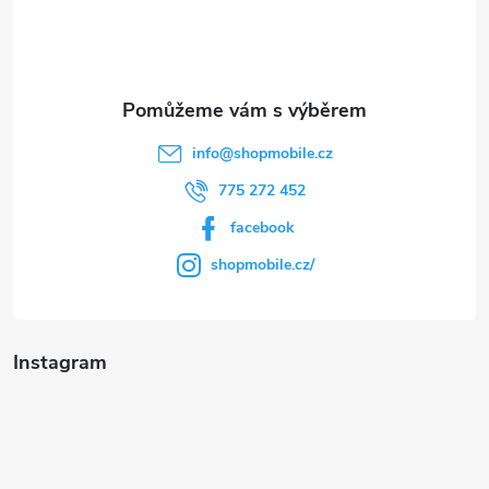
í
info
@
shopmobile.cz
775 272 452
facebook
shopmobile.cz/
Instagram