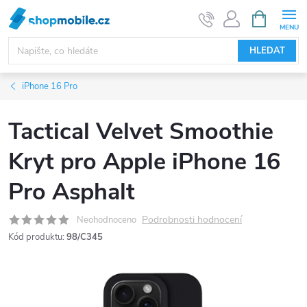
Přejít
NÁKUPNÍ
KOŠÍK
na
obsah
HLEDAT
iPhone 16 Pro
Tactical Velvet Smoothie
Kryt pro Apple iPhone 16
Pro Asphalt
Podrobnosti hodnocení
Neohodnoceno
Kód produktu:
98/C345