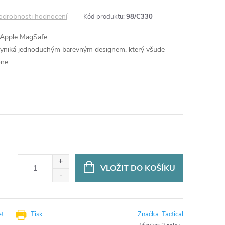
odrobnosti hodnocení
Kód produktu:
98/C330
 Apple MagSafe.
 vyniká jednoduchým barevným designem, který všude
one.
VLOŽIT DO KOŠÍKU
et
Tisk
Značka:
Tactical