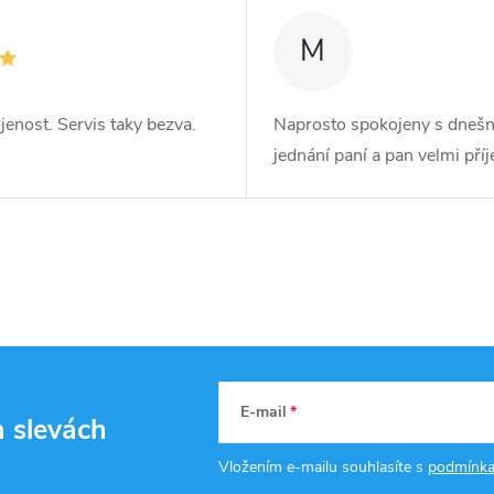
M
jenost. Servis taky bezva.
Naprosto spokojeny s dnešn
jednání paní a pan velmi pří
E-mail
a slevách
Vložením e-mailu souhlasíte s
podmínka