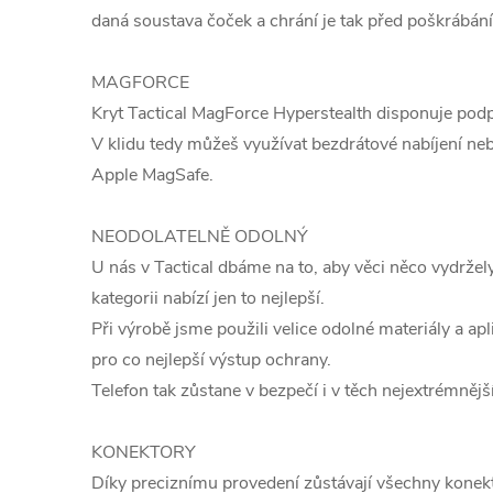
daná soustava čoček a chrání je tak před poškrábán
MAGFORCE
Kryt Tactical MagForce Hyperstealth disponuje po
V klidu tedy můžeš využívat bezdrátové nabíjení ne
Apple MagSafe.
NEODOLATELNĚ ODOLNÝ
U nás v Tactical dbáme na to, aby věci něco vydržely
kategorii nabízí jen to nejlepší.
Při výrobě jsme použili velice odolné materiály a apl
pro co nejlepší výstup ochrany.
Telefon tak zůstane v bezpečí i v těch nejextrémněj
KONEKTORY
Díky preciznímu provedení zůstávají všechny konekto