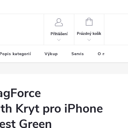
NÁKUPNÍ
KOŠÍK
Prázdný košík
Přihlášení
Popis kategorií
Výkup
Servis
O nás
B
agForce
th Kryt pro iPhone
est Green