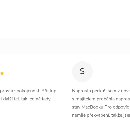
S
prostá spokojenost. Přístup
Naprostá pecka! Jsem z no
další tel. tak jedině tady.
s majitelem proběhla naprost
stav MacBooku Pro odpovídá r
nemilé překvapení, takže js