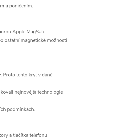
ím a poničením.
dporou Apple MagSafe.
bo ostatní magnetické možnosti
. Proto tento kryt v dané
ikovali nejnovější technologie
ších podmínkách.
ry a tlačítka telefonu