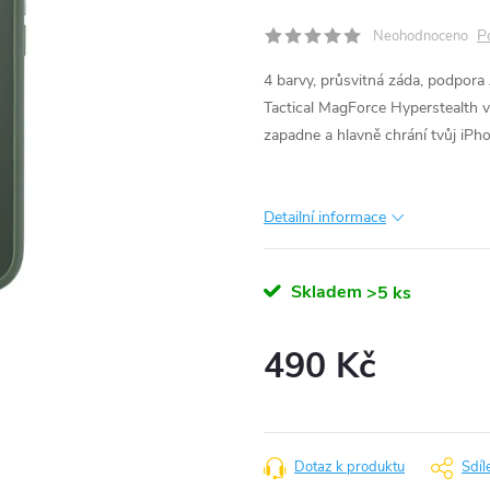
P
Neohodnoceno
4 barvy, průsvitná záda, podpora
Tactical MagForce Hyperstealth
zapadne a hlavně chrání tvůj iPh
Detailní informace
Skladem
>5 ks
490 Kč
Měrná
cena:
Dotaz k produktu
Sdíl