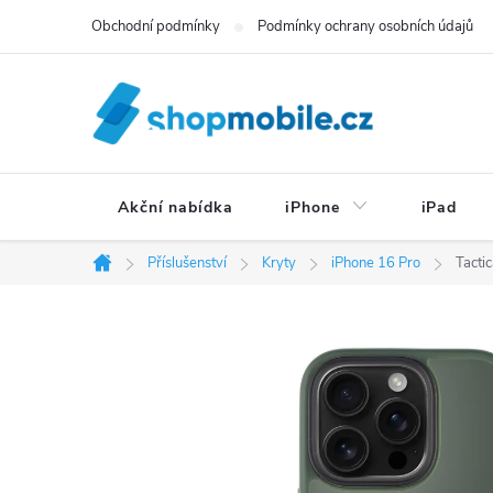
Přejít
Obchodní podmínky
Podmínky ochrany osobních údajů
na
obsah
Akční nabídka
iPhone
iPad
Příslušenství
Kryty
iPhone 16 Pro
Tacti
Domů