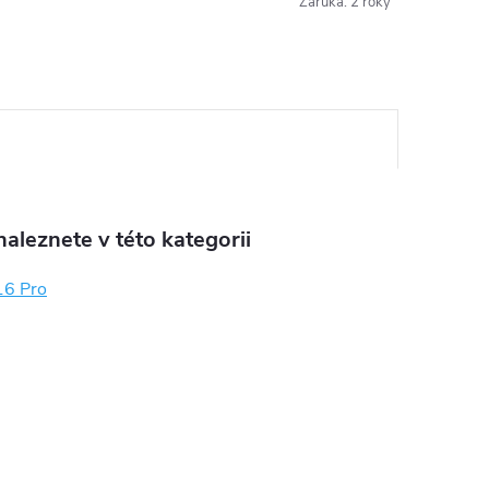
Záruka
:
2 roky
aleznete v této kategorii
16 Pro