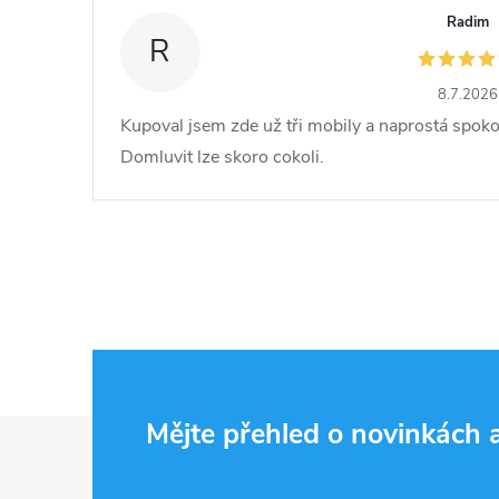
Radim
R
8.7.2026
Kupoval jsem zde už tři mobily a naprostá spoko
Domluvit lze skoro cokoli.
Z
Mějte přehled o novinkách
á