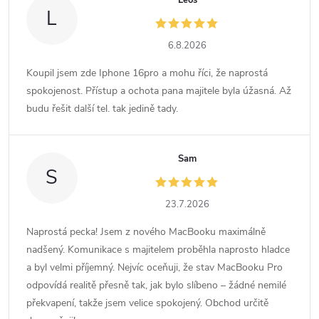
Leoš
L
6.8.2026
Koupil jsem zde Iphone 16pro a mohu říci, že naprostá
spokojenost. Přístup a ochota pana majitele byla úžasná. Až
budu řešit další tel. tak jedině tady.
Sam
S
23.7.2026
Naprostá pecka! Jsem z nového MacBooku maximálně
nadšený. Komunikace s majitelem proběhla naprosto hladce
a byl velmi příjemný. Nejvíc oceňuji, že stav MacBooku Pro
odpovídá realitě přesně tak, jak bylo slíbeno – žádné nemilé
překvapení, takže jsem velice spokojený. Obchod určitě