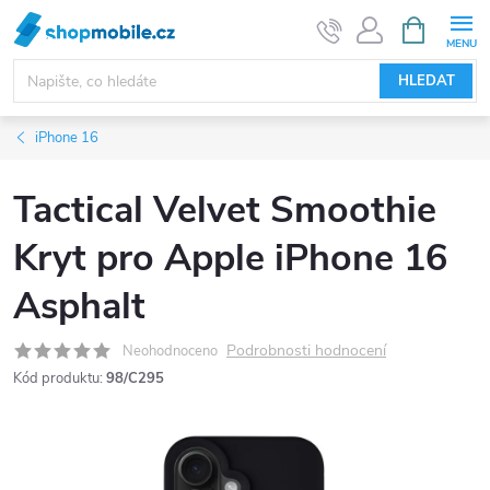
Přejít
NÁKUPNÍ
KOŠÍK
na
obsah
HLEDAT
iPhone 16
Tactical Velvet Smoothie
Kryt pro Apple iPhone 16
Asphalt
Podrobnosti hodnocení
Neohodnoceno
Kód produktu:
98/C295