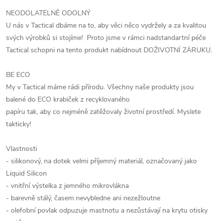
NEODOLATELNĚ ODOLNÝ
U nás v Tactical dbáme na to, aby věci něco vydržely a za kvalitou
svých výrobků si stojíme! Proto jsme v rámci nadstandartní péče
Tactical schopni na tento produkt nabídnout DOŽIVOTNÍ ZÁRUKU.
BE ECO
My v Tactical máme rádi přírodu. Všechny naše produkty jsou
balené do ECO krabiček z recyklovaného
papíru tak, aby co nejméně zatěžovaly životní prostředí. Myslete
takticky!
Vlastnosti
- silikonový, na dotek velmi příjemný materiál, označovaný jako
Liquid Silicon
- vnitřní výstelka z jemného mikrovlákna
- barevně stálý, časem nevybledne ani nezežloutne
- olefobní povlak odpuzuje mastnotu a nezůstávají na krytu otisky