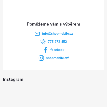
í
info
@
shopmobile.cz
775 272 452
facebook
shopmobile.cz/
Instagram