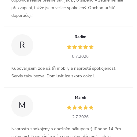
odpovídá realitě přesně tak, jak bylo slíbeno – žádné nemilé
překvapení, takže jsem velice spokojený. Obchod určitě
doporučuji!
Radim
R
8.7.2026
Kupoval jsem zde už tři mobily a naprostá spokojenost.
Servis taky bezva. Domluvit lze skoro cokoli.
Marek
M
2.7.2026
Naprosto spokojeny s dnešním nákupem :) IPhone 14 Pro
velmi rychlé jednání paní a pan velmi příjemný… vřele