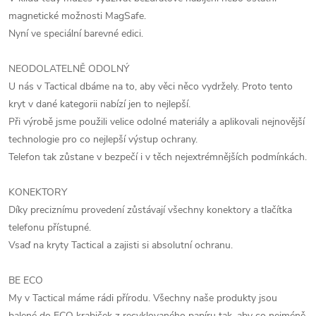
magnetické možnosti MagSafe.
Nyní ve speciální barevné edici.
NEODOLATELNĚ ODOLNÝ
U nás v Tactical dbáme na to, aby věci něco vydržely. Proto tento
kryt v dané kategorii nabízí jen to nejlepší.
Při výrobě jsme použili velice odolné materiály a aplikovali nejnovější
technologie pro co nejlepší výstup ochrany.
Telefon tak zůstane v bezpečí i v těch nejextrémnějších podmínkách.
KONEKTORY
Díky preciznímu provedení zůstávají všechny konektory a tlačítka
telefonu přístupné.
Vsaď na kryty Tactical a zajisti si absolutní ochranu.
BE ECO
My v Tactical máme rádi přírodu. Všechny naše produkty jsou
balené do ECO krabiček z recyklovaného papíru tak, aby co nejméně