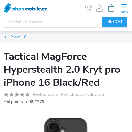
Přejít
NÁKUPNÍ
KOŠÍK
na
obsah
HLEDAT
iPhone 16
Tactical MagForce
Hyperstealth 2.0 Kryt pro
iPhone 16 Black/Red
Podrobnosti hodnocení
Neohodnoceno
Kód produktu:
98/C276