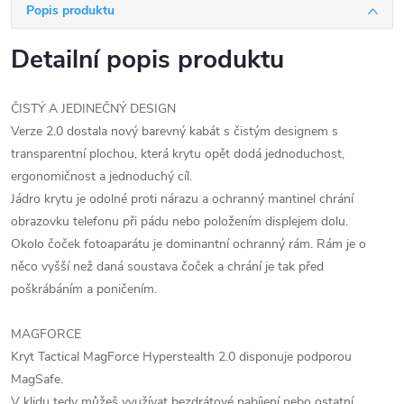
Popis produktu
Detailní popis produktu
ČISTÝ A JEDINEČNÝ DESIGN
Verze 2.0 dostala nový barevný kabát s čistým designem s
transparentní plochou, která krytu opět dodá jednoduchost,
ergonomičnost a jednoduchý cíl.
Jádro krytu je odolné proti nárazu a ochranný mantinel chrání
obrazovku telefonu při pádu nebo položením displejem dolu.
Okolo čoček fotoaparátu je dominantní ochranný rám. Rám je o
něco vyšší než daná soustava čoček a chrání je tak před
poškrábáním a poničením.
MAGFORCE
Kryt Tactical MagForce Hyperstealth 2.0 disponuje podporou
MagSafe.
V klidu tedy můžeš využívat bezdrátové nabíjení nebo ostatní