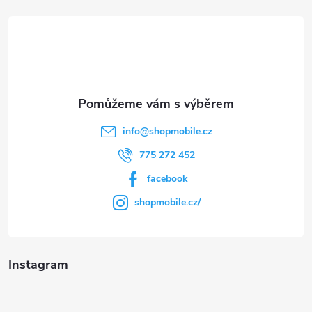
t
í
info
@
shopmobile.cz
775 272 452
facebook
shopmobile.cz/
Instagram