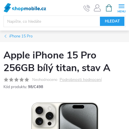
Přejít
NÁKUPNÍ
KOŠÍK
na
obsah
HLEDAT
iPhone 15 Pro
Apple iPhone 15 Pro
256GB bílý titan, stav A
Podrobnosti hodnocení
Neohodnoceno
Kód produktu:
98/C498