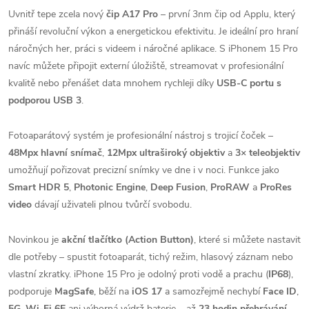
Uvnitř tepe zcela nový
čip A17 Pro
– první 3nm čip od Applu, který
přináší revoluční výkon a energetickou efektivitu. Je ideální pro hraní
náročných her, práci s videem i náročné aplikace. S iPhonem 15 Pro
navíc můžete připojit externí úložiště, streamovat v profesionální
kvalitě nebo přenášet data mnohem rychleji díky
USB‑C portu s
podporou USB 3
.
Fotoaparátový systém je profesionální nástroj s trojicí čoček –
48Mpx hlavní snímač
,
12Mpx ultraširoký objektiv
a
3× teleobjektiv
umožňují pořizovat precizní snímky ve dne i v noci. Funkce jako
Smart HDR 5
,
Photonic Engine
,
Deep Fusion
,
ProRAW
a
ProRes
video
dávají uživateli plnou tvůrčí svobodu.
Novinkou je
akční tlačítko (Action Button)
, které si můžete nastavit
dle potřeby – spustit fotoaparát, tichý režim, hlasový záznam nebo
vlastní zkratky. iPhone 15 Pro je odolný proti vodě a prachu (
IP68
),
podporuje
MagSafe
, běží na
iOS 17
a samozřejmě nechybí
Face ID
,
5G
,
Wi‑Fi 6E
ani výborná výdrž baterie – až
23 hodin přehrávání