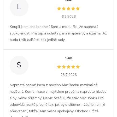
Leoš
L
6.8.2026
Koupil jsem zde Iphone 16pro a mohu říci, že naprostá
spokojenost. Přístup a ochota pana majitele byla úžasná. Až
budu řešit další tel. tak jedině tady.
Sam
S
23.7.2026
Naprostá pecka! Jsem z nového MacBooku maximálně
nadšený. Komunikace s majitelem proběhla naprosto hladce
a byl velmi příjemný. Nejvíc oceňuji, že stav MacBooku Pro
odpovídá realitě přesně tak, jak bylo slíbeno – žádné nemilé
překvapení, takže jsem velice spokojený. Obchod určitě