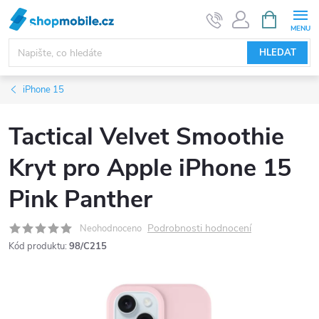
Přejít
NÁKUPNÍ
KOŠÍK
na
obsah
HLEDAT
iPhone 15
Tactical Velvet Smoothie
Kryt pro Apple iPhone 15
Pink Panther
Podrobnosti hodnocení
Neohodnoceno
Kód produktu:
98/C215