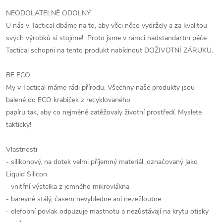
NEODOLATELNĚ ODOLNÝ
U nás v Tactical dbáme na to, aby věci něco vydržely a za kvalitou
svých výrobků si stojíme! Proto jsme v rámci nadstandartní péče
Tactical schopni na tento produkt nabídnout DOŽIVOTNÍ ZÁRUKU.
BE ECO
My v Tactical máme rádi přírodu. Všechny naše produkty jsou
balené do ECO krabiček z recyklovaného
papíru tak, aby co nejméně zatěžovaly životní prostředí. Myslete
takticky!
Vlastnosti
- silikonový, na dotek velmi příjemný materiál, označovaný jako
Liquid Silicon
- vnitřní výstelka z jemného mikrovlákna
- barevně stálý, časem nevybledne ani nezežloutne
- olefobní povlak odpuzuje mastnotu a nezůstávají na krytu otisky