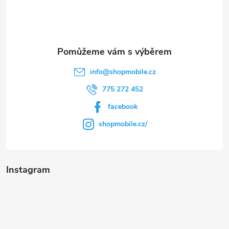
í
info
@
shopmobile.cz
775 272 452
facebook
shopmobile.cz/
Instagram