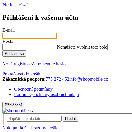
Přejít na obsah
Přihlášení k vašemu účtu
E-mail
Heslo
Nemůžete vyplnit toto pole
Přihlásit se
Nová registrace
Zapomenuté heslo
Pokračovat do košíku
Zákaznická podpora:
775 272 452
info@shopmobile.cz
Obchodní podmínky
Podmínky ochrany osobních údajů
Přihlášení
Hledat
Nákupní košík
Prázdný košík