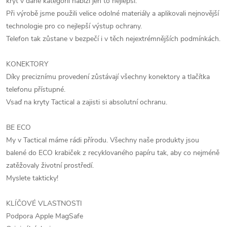
kryt v dané kategorii nabízí jen to nejlepší.
Při výrobě jsme použili velice odolné materiály a aplikovali nejnovější
technologie pro co nejlepší výstup ochrany.
Telefon tak zůstane v bezpečí i v těch nejextrémnějších podmínkách.
KONEKTORY
Díky preciznímu provedení zůstávají všechny konektory a tlačítka
telefonu přístupné.
Vsaď na kryty Tactical a zajisti si absolutní ochranu.
BE ECO
My v Tactical máme rádi přírodu. Všechny naše produkty jsou
balené do ECO krabiček z recyklovaného papíru tak, aby co nejméně
zatěžovaly životní prostředí.
Myslete takticky!
KLÍČOVÉ VLASTNOSTI
Podpora Apple MagSafe