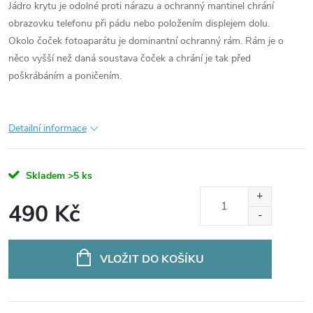
Jádro krytu je odolné proti nárazu a ochranný mantinel chrání
obrazovku telefonu při pádu nebo položením displejem dolu.
Okolo čoček fotoaparátu je dominantní ochranný rám. Rám je o
něco vyšší než daná soustava čoček a chrání je tak před
poškrábáním a poničením.
Detailní informace
Skladem
>5 ks
490 Kč
Měrná
cena:
VLOŽIT DO KOŠÍKU