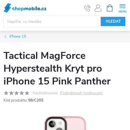
Přejít
NÁKUPNÍ
KOŠÍK
na
obsah
HLEDAT
iPhone 15
Tactical MagForce
Hyperstealth Kryt pro
iPhone 15 Pink Panther
Podrobnosti hodnocení
Neohodnoceno
Kód produktu:
98/C205