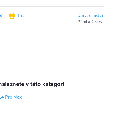
et
Tisk
Značka:
Tactical
Záruka
:
2 roky
aleznete v této kategorii
14 Pro Max