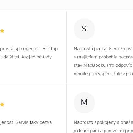
S
prostá spokojenost. Přístup
Naprostá pecka! Jsem z no
další tel. tak jedině tady.
s majitelem proběhla naprost
stav MacBooku Pro odpovídá r
nemilé překvapení, takže js
M
jenost. Servis taky bezva.
Naprosto spokojeny s dnešn
jednání paní a pan velmi pří