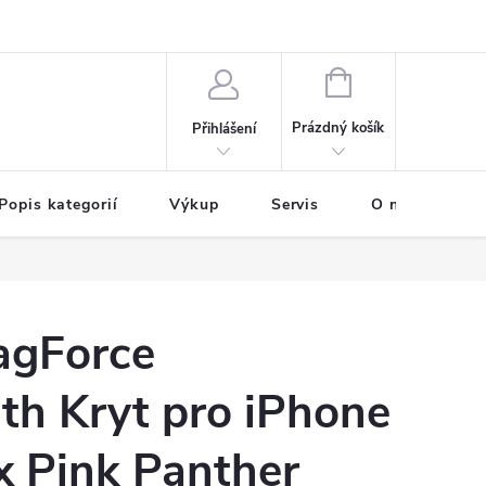
NÁKUPNÍ
KOŠÍK
Prázdný košík
Přihlášení
Popis kategorií
Výkup
Servis
O nás
B
agForce
th Kryt pro iPhone
x Pink Panther