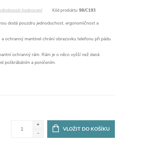
odrobnosti hodnocení
Kód produktu:
98/C193
ochou dodá pouzdru jednoduchost, ergonomičnost a
zu a ochranný mantinel chrání obrazovku telefonu při pádu
nantní ochranný rám. Rám je o něco vyšší než daná
řed poškrábáním a poničením.
VLOŽIT DO KOŠÍKU