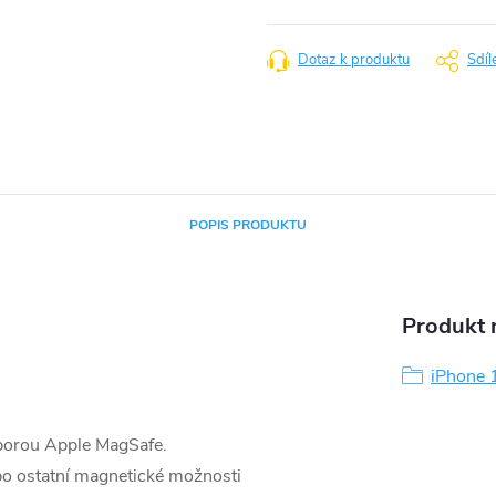
cena:
Dotaz k produktu
Sdíl
POPIS PRODUKTU
Produkt n
iPhone 
dporou Apple MagSafe.
bo ostatní magnetické možnosti