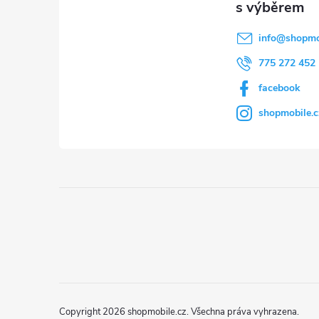
t
í
info
@
shopmo
775 272 452
facebook
shopmobile.c
Copyright 2026
shopmobile.cz
. Všechna práva vyhrazena.