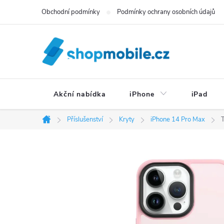
Přejít
Obchodní podmínky
Podmínky ochrany osobních údajů
na
obsah
Akční nabídka
iPhone
iPad
Příslušenství
Kryty
iPhone 14 Pro Max
T
Domů