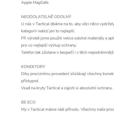
Apple MagSafe.
NEODOLATELNĚ ODOLNÝ
U nás v Tactical dbáme na to, aby věci něco vydržely
kategorii nabízí jen to nejlepší.
Při výrobě jsme použili velice odolné materiály a apl
pro co nejlepší výstup ochrany.
Telefon tak zůstane v bezpečí i v těch nejextrémněj
KONEKTORY
Díky preciznímu provedení zůstávají všechny konekto
přístupné.
Vsaď na kryty Tactical a zajisti si absolutní ochranu.
BE ECO
My v Tactical máme rádi přírodu. Všechny naše pro