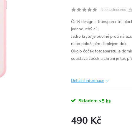
P
Neohodnoceno
Čistý design s transparentní pl
jednoduchý cíl.
Jádro krytu je odolné proti nára
nebo položením displejem dolu.
Okolo čoček fotoaparátu je domi
soustava čoček a chrání je tak p
Detailní informace
Skladem
>5 ks
490 Kč
Měrná