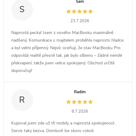
Sam
S
23.7.2026
Naprostá pecka! Jsem z nového MacBooku maximálně
nadšený. Komunikace s majitelem proběhla naprosto hladce
a byl velmi příjemný. Nejvíc oceňuji, že stav MacBooku Pro
odpovídá realitě přesně tak, jak bylo slíbeno – žádné nemilé
překvapení, takže jsem velice spokojený. Obchod určitě
doporučuji!
Radim
R
8.7.2026
Kupoval jsem zde už tři mobily a naprostá spokojenost.
Servis taky bezva. Domluvit lze skoro cokoli.