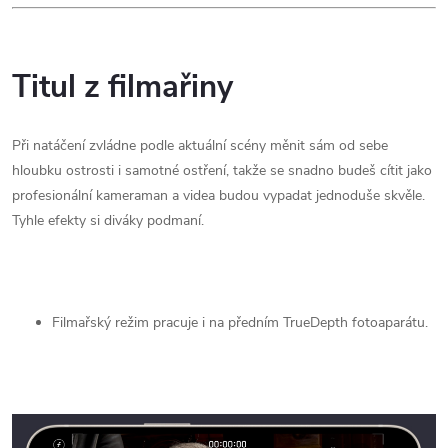
Titul z filmařiny
Při natáčení zvládne podle aktuální scény měnit sám od sebe
hloubku ostrosti i samotné ostření, takže se snadno budeš cítit jako
profesionální kameraman a videa budou vypadat jednoduše skvěle.
Tyhle efekty si diváky podmaní.
Filmařský režim pracuje i na předním TrueDepth fotoaparátu.