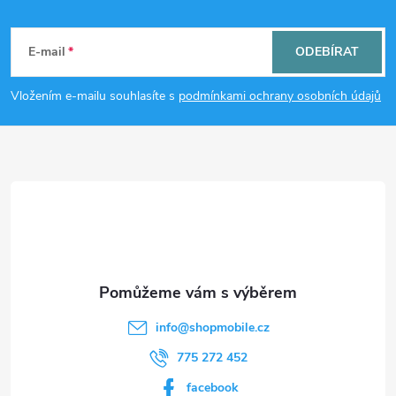
Z
á
E-mail
ODEBÍRAT
p
Vložením e-mailu souhlasíte s
podmínkami ochrany osobních údajů
a
t
í
info
@
shopmobile.cz
775 272 452
facebook