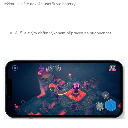
režimu, a ještě dokáže ušetřit víc baterky.
A15 je svým obřím výkonem připraven na budoucnost.