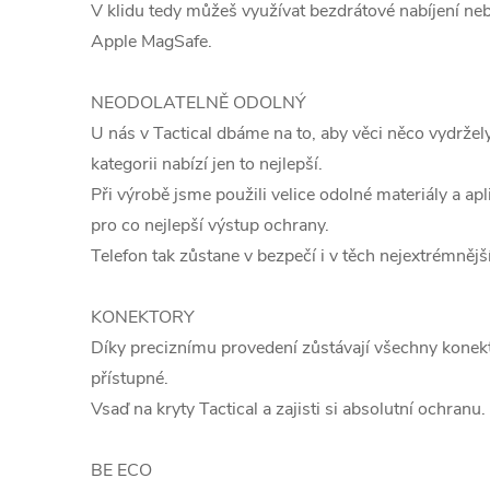
V klidu tedy můžeš využívat bezdrátové nabíjení ne
Apple MagSafe.
NEODOLATELNĚ ODOLNÝ
U nás v Tactical dbáme na to, aby věci něco vydržely
kategorii nabízí jen to nejlepší.
Při výrobě jsme použili velice odolné materiály a apl
pro co nejlepší výstup ochrany.
Telefon tak zůstane v bezpečí i v těch nejextrémněj
KONEKTORY
Díky preciznímu provedení zůstávají všechny konekto
přístupné.
Vsaď na kryty Tactical a zajisti si absolutní ochranu.
BE ECO