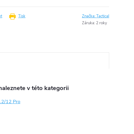
et
Tisk
Značka:
Tactical
Záruka
:
2 roky
aleznete v této kategorii
12/12 Pro