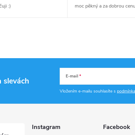
uji :)
moc pěkný a za dobrou cenu
E-mail
a slevách
Vložením e-mailu souhlasíte s
podmínka
Instagram
Facebook