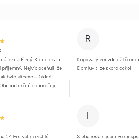
R
6
imálně nadšený. Komunikace
Kupoval jsem zde už tři mobi
 příjemný. Nejvíc oceňuji, že
Domluvit lze skoro cokoli.
jak bylo slíbeno – žádné
 Obchod určitě doporučuji!
I
e 14 Pro velmi rychlé
S obchodem jsem velmi spokoj