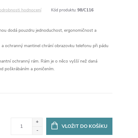
odrobnosti hodnocení
Kód produktu:
98/C116
ochou dodá pouzdru jednoduchost, ergonomičnost a
zu a ochranný mantinel chrání obrazovku telefonu při pádu
nantní ochranný rám. Rám je o něco vyšší než daná
řed poškrábáním a poničením.
VLOŽIT DO KOŠÍKU