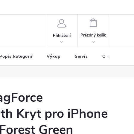
NÁKUPNÍ
KOŠÍK
Prázdný košík
Přihlášení
Popis kategorií
Výkup
Servis
O nás
B
agForce
th Kryt pro iPhone
Forest Green