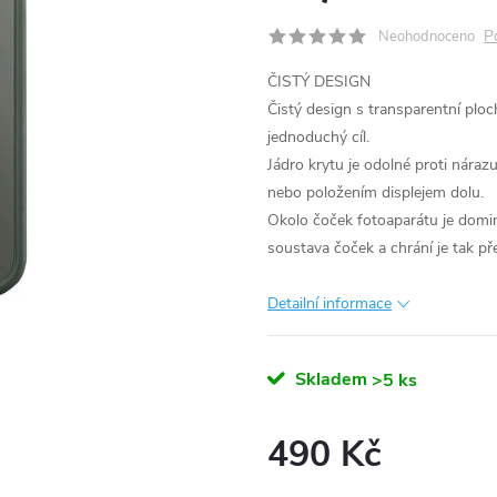
P
Neohodnoceno
ČISTÝ DESIGN
Čistý design s transparentní pl
jednoduchý cíl.
Jádro krytu je odolné proti nára
nebo položením displejem dolu.
Okolo čoček fotoaparátu je domi
soustava čoček a chrání je tak p
Detailní informace
Skladem
>5 ks
490 Kč
Měrná