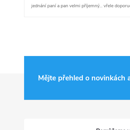
jednání paní a pan velmi příjemný… vřele doporuč
Z
Mějte přehled o novinkách
á
p
a