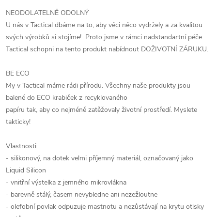
NEODOLATELNĚ ODOLNÝ
U nás v Tactical dbáme na to, aby věci něco vydržely a za kvalitou
svých výrobků si stojíme! Proto jsme v rámci nadstandartní péče
Tactical schopni na tento produkt nabídnout DOŽIVOTNÍ ZÁRUKU.
BE ECO
My v Tactical máme rádi přírodu. Všechny naše produkty jsou
balené do ECO krabiček z recyklovaného
papíru tak, aby co nejméně zatěžovaly životní prostředí. Myslete
takticky!
Vlastnosti
- silikonový, na dotek velmi příjemný materiál, označovaný jako
Liquid Silicon
- vnitřní výstelka z jemného mikrovlákna
- barevně stálý, časem nevybledne ani nezežloutne
- olefobní povlak odpuzuje mastnotu a nezůstávají na krytu otisky