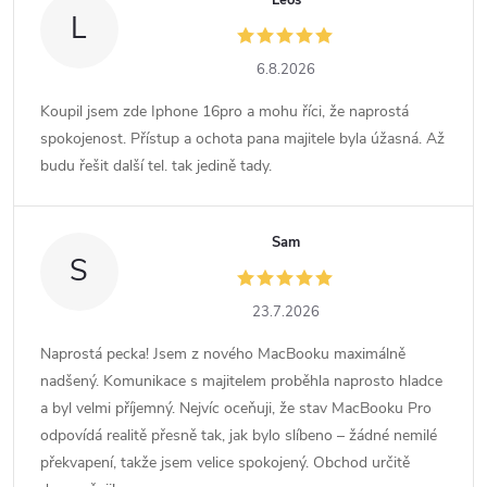
Leoš
L
6.8.2026
Koupil jsem zde Iphone 16pro a mohu říci, že naprostá
spokojenost. Přístup a ochota pana majitele byla úžasná. Až
budu řešit další tel. tak jedině tady.
Sam
S
23.7.2026
Naprostá pecka! Jsem z nového MacBooku maximálně
nadšený. Komunikace s majitelem proběhla naprosto hladce
a byl velmi příjemný. Nejvíc oceňuji, že stav MacBooku Pro
odpovídá realitě přesně tak, jak bylo slíbeno – žádné nemilé
překvapení, takže jsem velice spokojený. Obchod určitě