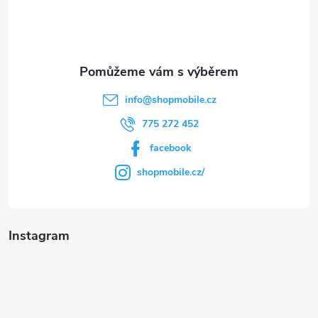
í
info
@
shopmobile.cz
775 272 452
facebook
shopmobile.cz/
Instagram