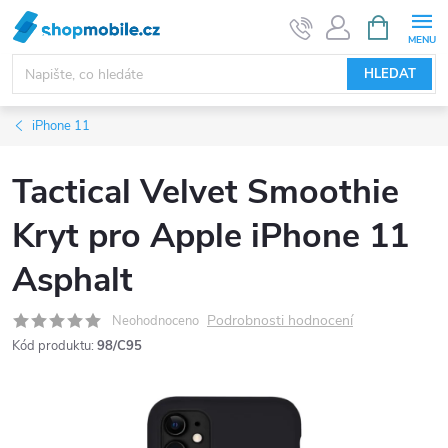
Přejít
NÁKUPNÍ
KOŠÍK
na
obsah
HLEDAT
iPhone 11
Tactical Velvet Smoothie
Kryt pro Apple iPhone 11
Asphalt
Podrobnosti hodnocení
Neohodnoceno
Kód produktu:
98/C95