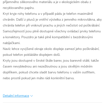
příjemného silikonového materiálu a je v ekologickém obalu z
recyklovaného papíru.
Kryt kryje rohy telefonu a v případě pádu je telefon maximálně
chráněn. Další z plusů je vnitřní výstelka z jemného mikrovlákna, aby
chránila telefon při vniknutí prachu a jiných nečistot od poškrábání.
Samozřejmostí jsou plně dostupné všechny ovládací prvky telefonu
a konektory. Pouzdro je také plně kompatibilní s bezdrátovými
nabíječkami.
Navíc lehce vyvýšené okraje okolo displeje zamezí jeho poškrábání,
pokud telefon pokládáte displejem dolů.
Kryty jsou dostupné v široké škále barev, jsou barevně stálé, takže
časem nevyblednou ani nezežloutnou a jsou skvělým módním
doplňkem, pokud chcete sladit barvu telefonu s vaším outfitem,
nebo prostě pokud jen máte rádi konkrétní barvu.
Detailní informace